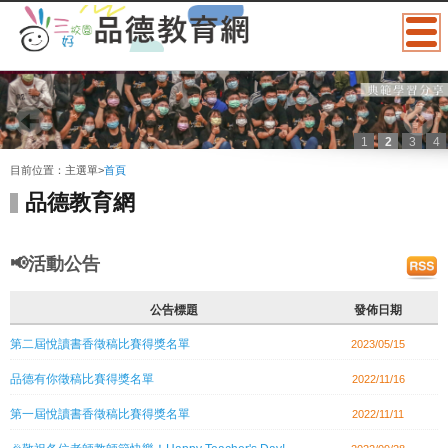
1
2
3
4
:::
目前位置：
主選單
>
首頁
品德教育網
📢活動公告
公告標題
發佈日期
第二屆悅讀書香徵稿比賽得獎名單
2023/05/15
品德有你徵稿比賽得獎名單
2022/11/16
第一屆悅讀書香徵稿比賽得獎名單
2022/11/11