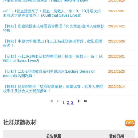
🎉敬祝各位老師教師節快樂！Happy Teacher's Day!
2022/09/28
📣111-1捐血活動來了！捐血一袋救人一命！9、10月場次捐
2022/09/07
血就送大麥克貴賓券！ (A Gift that Saves Lives!)
【轉知】監察院國家人權委員會辦理「向光而生-臺灣人權攝影
2022/07/22
特展」
【轉知】中原大學辦理111年志工特殊訓練研習營，歡迎踴躍
2022/03/09
報名！
【活動】📣110-2捐血活動即將開跑！捐血一袋救人一命！ (A
2022/03/01
Gift that Saves Lives!)
【活動】110-2品德教育系列主題講座(Lecture Series on
2022/02/25
moral)報名開跑囉！
【轉知】監察院辦理「監察院聚繪趣」繪畫比賽，歡迎大專院
2022/02/14
校學生及社會人士踴躍參加！
1
2
3
社群媒體教材
公告標題
發佈日期