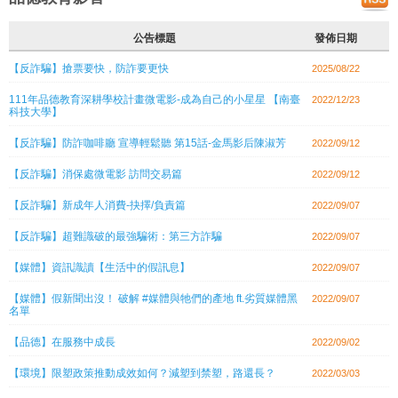
公告標題
發佈日期
【反詐騙】搶票要快，防詐要更快
2025/08/22
111年品德教育深耕學校計畫微電影-成為自己的小星星 【南臺
2022/12/23
科技大學】
【反詐騙】防詐咖啡廳 宣導輕鬆聽 第15話-金馬影后陳淑芳
2022/09/12
【反詐騙】消保處微電影 訪問交易篇
2022/09/12
【反詐騙】新成年人消費-抉擇/負責篇
2022/09/07
【反詐騙】超難識破的最強騙術：第三方詐騙
2022/09/07
【媒體】資訊識讀【生活中的假訊息】
2022/09/07
【媒體】假新聞出沒！ 破解 #媒體與牠們的產地 ft.劣質媒體黑
2022/09/07
名單
【品德】在服務中成長
2022/09/02
【環境】限塑政策推動成效如何？減塑到禁塑，路還長？
2022/03/03